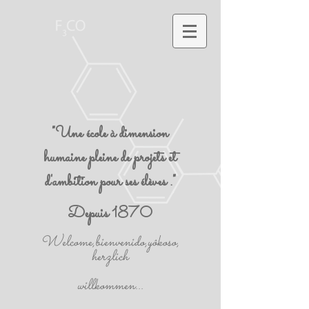
"Une école à dimension
humaine pleine de projets et
d'ambition pour ses élèves ."
Depuis 1870
Welcome,bienvenido,yôkoso,
herzlich
willkommen...