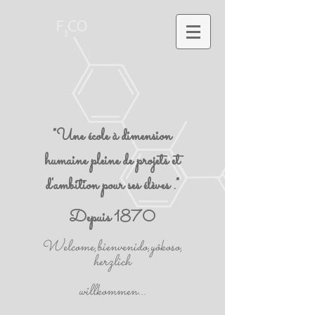
"Une école à dimension
humaine pleine de projets et
d'ambition pour ses élèves ."
Depuis 1870
Welcome,bienvenido,yôkoso,
herzlich
willkommen...