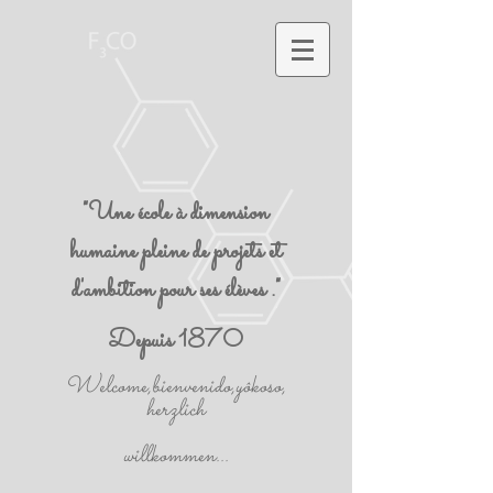
"Une école à dimension
humaine pleine de projets et
d'ambition pour ses élèves ."
Depuis 1870
Welcome,bienvenido,yôkoso,
herzlich
willkommen...