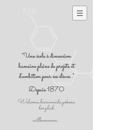
"Une école à dimension
humaine pleine de projets et
d'ambition pour ses élèves ."
Depuis 1870
Welcome,bienvenido,yôkoso,
herzlich
willkommen...