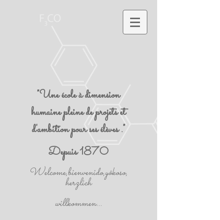
"Une école à dimension
humaine pleine de projets et
d'ambition pour ses élèves ."
Depuis 1870
Welcome,bienvenido,yôkoso,
herzlich
willkommen...