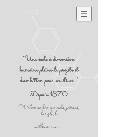
"Une école à dimension
humaine pleine de projets et
d'ambition pour ses élèves ."
Depuis 1870
Welcome,bienvenido,yôkoso,
herzlich
willkommen...