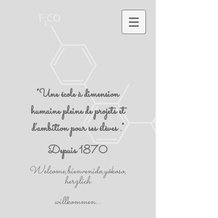
"Une école à dimension
humaine pleine de projets et
d'ambition pour ses élèves ."
Depuis 1870
Welcome,bienvenido,yôkoso,
herzlich
willkommen...