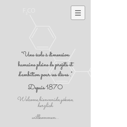
"Une école à dimension
humaine pleine de projets et
d'ambition pour ses élèves ."
Depuis 1870
Welcome,bienvenido,yôkoso,
herzlich
willkommen...