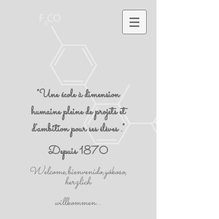
"Une école à dimension
humaine pleine de projets et
d'ambition pour ses élèves ."
Depuis 1870
Welcome,bienvenido,yôkoso,
herzlich
willkommen...