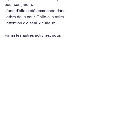
pour son jardin.
L'une d'elle a été accrochée dans 
l'arbre de la cour. Celle-ci a attiré 
l'attention d'oiseaux curieux.
Parmi les autres activités, nous 
pouvons citer la cuisine (confection de 
pain d'épices à Noël, de chocolats à 
Pâques), jeux de société, jeux 
collectifs, karaoké, chants de Noël, 
bricolages, coloriages, peinture, 
fresques communes, lecture de contes, 
découverte de pays Européens 
(cuisine, mini reportages, cours de 
langues...), photographies....