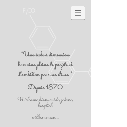
"Une école à dimension
humaine pleine de projets et
d'ambition pour ses élèves ."
Depuis 1870
Welcome,bienvenido,yôkoso,
herzlich
willkommen...