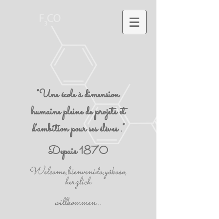
"Une école à dimension
humaine pleine de projets et
d'ambition pour ses élèves ."
Depuis 1870
Welcome,bienvenido,yôkoso,
herzlich
willkommen...