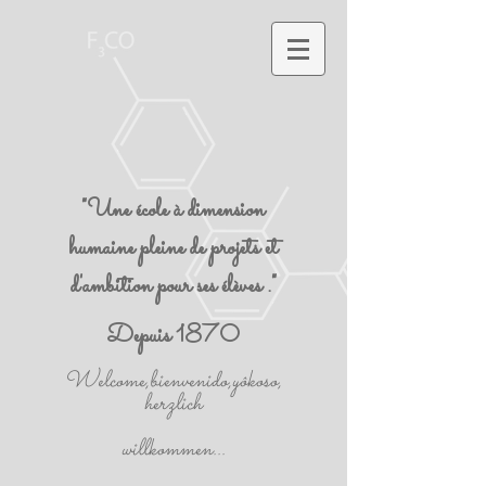
"Une école à dimension
humaine pleine de projets et
d'ambition pour ses élèves ."
Depuis 1870
Welcome,bienvenido,yôkoso,
herzlich
willkommen...