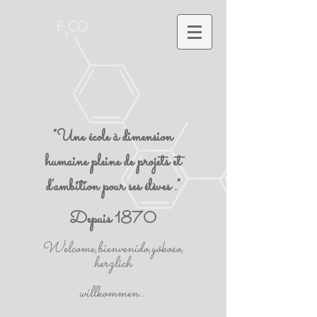
"Une école à dimension
humaine pleine de projets et
d'ambition pour ses élèves ."
Depuis 1870
Welcome,bienvenido,yôkoso,
herzlich
willkommen...