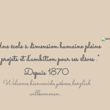
ne école à dimension humaine pleine
 projets et d'ambition pour ses élèves ."
Depuis 1870
Welcome,bienvenido,yôkoso,herzlich
willkommen...