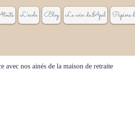
touts
L'école
Blog
Le coin de l'Apel
Papiers de
 avec nos ainés de la maison de retraite