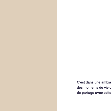
C'est dans une ambianc
des moments de vie de
de partage avec cette