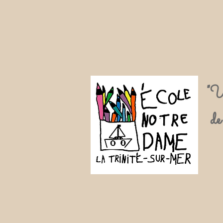
"U
de