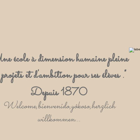
ne école à dimension humaine pleine
 projets et d'ambition pour ses élèves ."
Depuis 1870
Welcome,bienvenido,yôkoso,herzlich
willkommen...