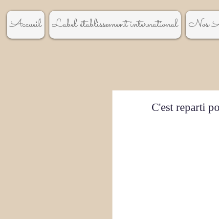
Accueil
Label établissement international
Nos A
C'est reparti p