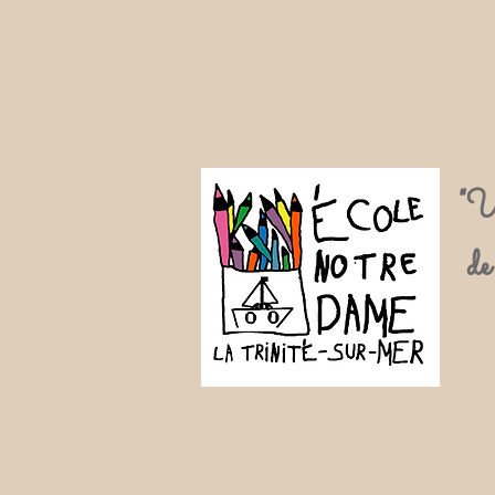
"U
de