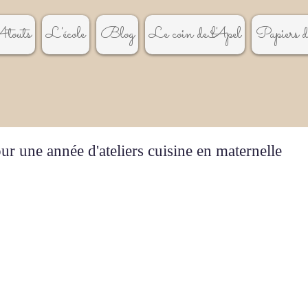
touts
L'école
Blog
Le coin de l'Apel
Papiers de
our une année d'ateliers cuisine en maternelle