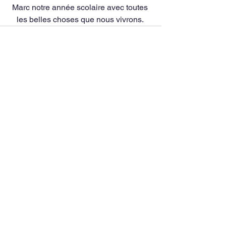
Marc notre année scolaire avec toutes 
les belles choses que nous vivrons. 
Commentaires
Rédigez un commentaire...
Ecole Notre-Dame
24, rue Mané Rorh
56470 La Trinité Sur Mer
Tel:
02 97 55 75 32