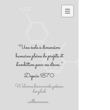
"Une école à dimension
humaine pleine de projets et
d'ambition pour ses élèves ."
Depuis 1870
Welcome,bienvenido,yôkoso,
herzlich
willkommen...