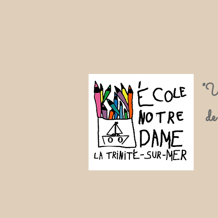
"U
de