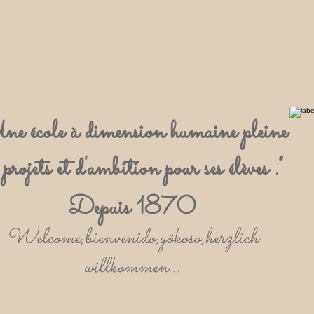
ne école à dimension humaine pleine
 projets et d'ambition pour ses élèves ."
Depuis 1870
Welcome,bienvenido,yôkoso,herzlich
willkommen...