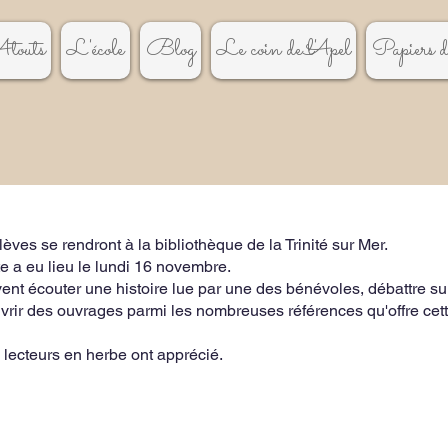
touts
L'école
Blog
Le coin de l'Apel
Papiers de
èves se rendront à la bibliothèque de la Trinité sur Mer.
te a eu lieu le lundi 16 novembre.
uvent écouter une histoire lue par une des bénévoles, débattre s
ouvrir des ouvrages parmi les nombreuses références qu'offre cett
lecteurs en herbe ont apprécié.