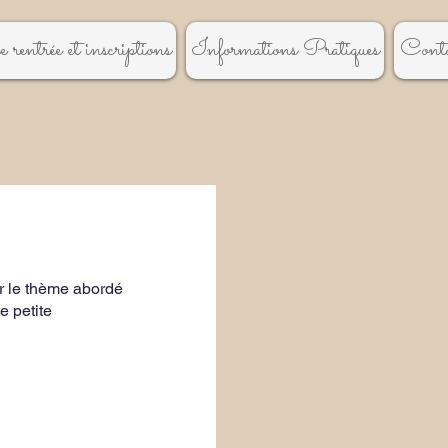
 rentrée et inscriptions
Informations Pratiques
Conta
ur le thème abordé 
e petite 