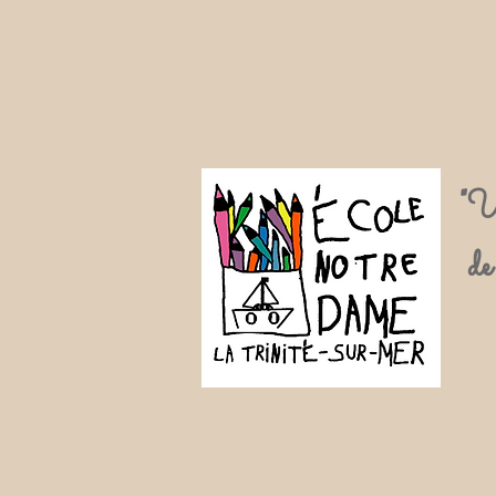
"U
de