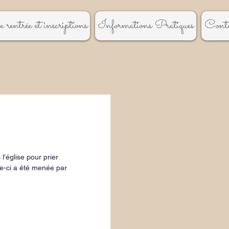
 rentrée et inscriptions
Informations Pratiques
Conta
l'église pour prier 
e-ci a été menée par 