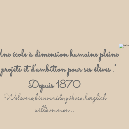
ne école à dimension humaine pleine
 projets et d'ambition pour ses élèves ."
Depuis 1870
Welcome,bienvenido,yôkoso,herzlich
willkommen...