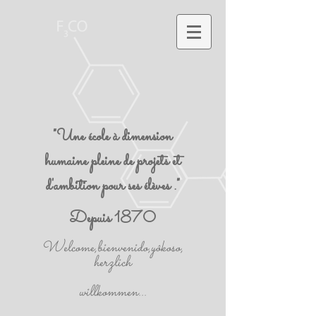
"Une école à dimension
humaine pleine de projets et
d'ambition pour ses élèves ."
Depuis 1870
Welcome,bienvenido,yôkoso,
herzlich
willkommen...