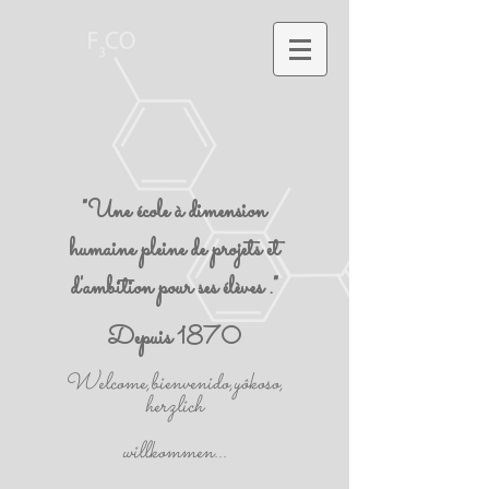
"Une école à dimension
humaine pleine de projets et
d'ambition pour ses élèves ."
Depuis 1870
Welcome,bienvenido,yôkoso,
herzlich
willkommen...